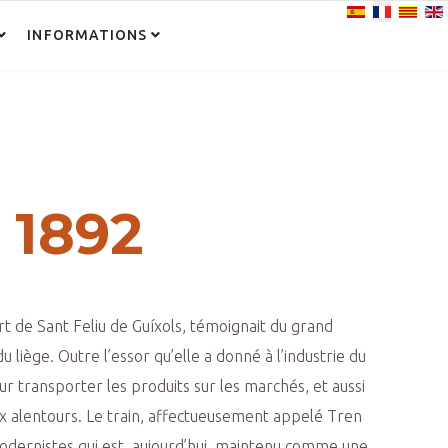
Sélectionnez vo
INFORMATIONS
n 1892
ort de Sant Feliu de Guíxols, témoignait du grand
 liège. Outre l’essor qu’elle a donné à l’industrie du
ur transporter les produits sur les marchés, et aussi
aux alentours. Le train, affectueusement appelé Tren
s modernistes qui est, aujourd’hui, maintenu comme une