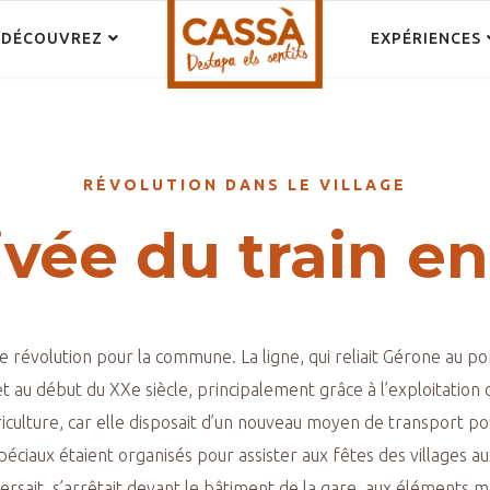
DÉCOUVREZ
EXPÉRIENCES
RÉVOLUTION DANS LE VILLAGE
ivée du train e
une révolution pour la commune. La ligne, qui reliait Gérone au p
au début du XXe siècle, principalement grâce à l’exploitation du
riculture, car elle disposait d’un nouveau moyen de transport po
spéciaux étaient organisés pour assister aux fêtes des villages 
traversait, s’arrêtait devant le bâtiment de la gare, aux élément