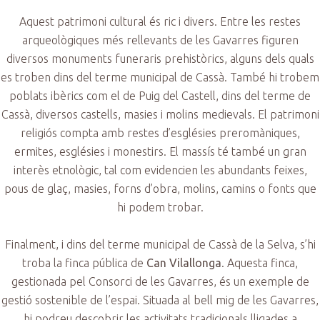
Aquest patrimoni cultural és ric i divers. Entre les restes
arqueològiques més rellevants de les Gavarres figuren
diversos monuments funeraris prehistòrics, alguns dels quals
es troben dins del terme municipal de Cassà. També hi trobem
poblats ibèrics com el de Puig del Castell, dins del terme de
Cassà, diversos castells, masies i molins medievals. El patrimoni
religiós compta amb restes d’esglésies preromàniques,
ermites, esglésies i monestirs. El massís té també un gran
interès etnològic, tal com evidencien les abundants feixes,
pous de glaç, masies, forns d’obra, molins, camins o fonts que
hi podem trobar.
Finalment, i dins del terme municipal de Cassà de la Selva, s’hi
troba la finca pública de
Can Vilallonga
. Aquesta finca,
gestionada pel Consorci de les Gavarres, és un exemple de
gestió sostenible de l’espai. Situada al bell mig de les Gavarres,
hi podreu descobrir les activitats tradicionals lligades a